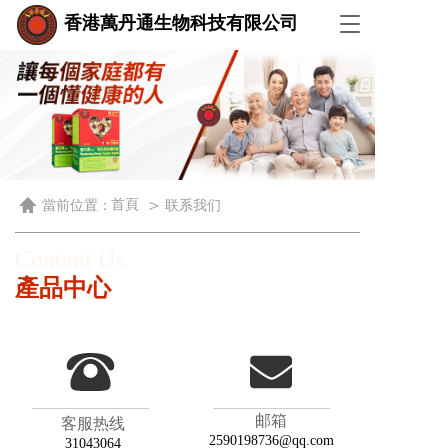
香港萬丹通生物科技有限公司
T
o
g
g
l
e
n
a
v
i
＞
首頁
當前位置：
联系我们
g
a
Contant Us 
t
i
產品中心
o
n
邮箱
客服热线
2590198736@qq.com
31043064