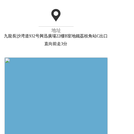
地址
九龍長沙湾道932号興迅廣場22樓B室地鐵荔枝角站C出口
直向前走3分