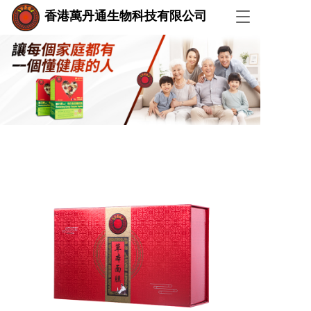
香港萬丹通生物科技有限公司
T
o
g
g
l
e
n
a
v
i
g
a
t
i
o
n